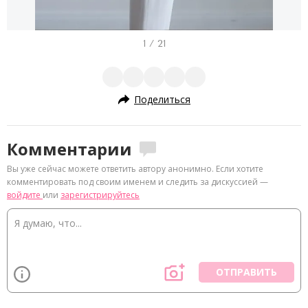
I
1 / 21
t
e
m
Поделиться
1
o
Комментарии
f
Вы уже сейчас можете ответить автору анонимно. Если хотите
2
комментировать под своим именем и следить за дискуссией —
1
войдите
или
зарегистрируйтесь
ОТПРАВИТЬ