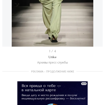
I
1 / 4
t
Unke
e
Архивы пресс-службы
m
РЕКЛАМА – ПРОДОЛЖЕНИЕ НИЖЕ
1
o
f
4