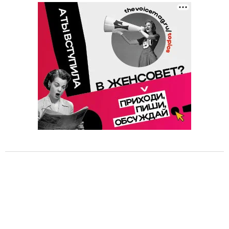
o
f
4