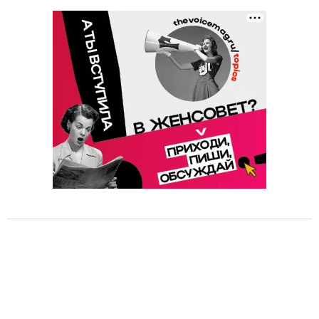
o
f
4