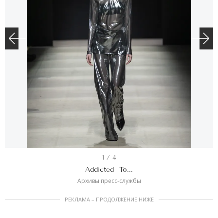
I
1 / 4
t
Addicted_To...
e
Архивы пресс-службы
m
РЕКЛАМА – ПРОДОЛЖЕНИЕ НИЖЕ
1