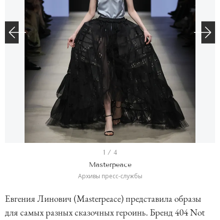
I
1 / 4
t
Masterpeace
e
Архивы пресс-службы
m
Евгения Линович (Masterpeace) представила образы
1
для самых разных сказочных героинь. Бренд 404 Not
o