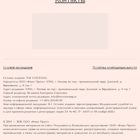
Контакты
Условия размещения
Политика конфиденциальности
Сетевое издание THE VOICEMAG
Учредитель ООО «Фэшн Пресс»: 117105, г. Москва, вн.тер.г. муниципальный округ Донской, ш
Варшавское, д. 9 стр. 1
Адрес редакции: 117105, г. Москва, вн.тер.г. муниципальный округ Донской, ш Варшавское, д. 9 стр. 1
Главный редактор: Великина Екатерина Сергеевна
Адрес электронной почты редакции: info@thevoicemag.ru
Номер телефона редакции: +7 (495) 252-09-99
Знак информационной продукции: 16+ Cетевое издание зарегистрировано Федеральной службой по
надзору в сфере связи, информационных технологий и массовых коммуникаций, регистрационный номер
и дата принятия решения о регистрации: серия ЭЛ № ФС 77 - 84177 от 09 ноября 2022 г.
© 2007 — 2026 ООО «Фэшн Пресс»
При размещении материалов на Сайте Пользователь безвозмездно предоставляет ООО «Фэшн Пресс»
неисключительные права на использование, воспроизведение, распространение, создание производных
произведений, а также на демонстрацию материалов и доведение их до всеобщего сведения.