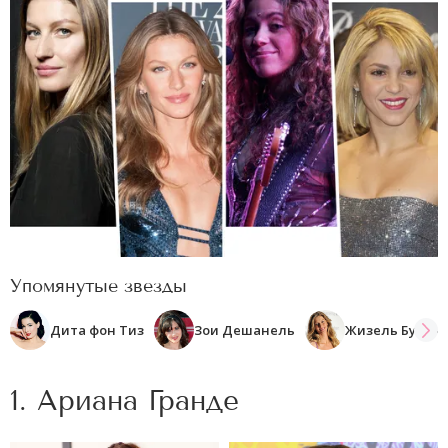
Упомянутые звезды
Дита фон Тиз
Зои Дешанель
Жизель Бундх
1. Ариана Гранде