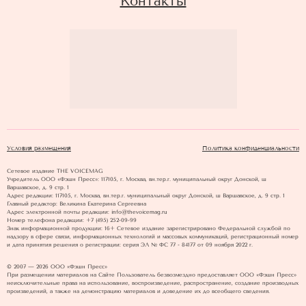
Контакты
Условия размещения
Политика конфиденциальности
Сетевое издание THE VOICEMAG
Учредитель ООО «Фэшн Пресс»: 117105, г. Москва, вн.тер.г. муниципальный округ Донской, ш
Варшавское, д. 9 стр. 1
Адрес редакции: 117105, г. Москва, вн.тер.г. муниципальный округ Донской, ш Варшавское, д. 9 стр. 1
Главный редактор: Великина Екатерина Сергеевна
Адрес электронной почты редакции: info@thevoicemag.ru
Номер телефона редакции: +7 (495) 252-09-99
Знак информационной продукции: 16+ Cетевое издание зарегистрировано Федеральной службой по
надзору в сфере связи, информационных технологий и массовых коммуникаций, регистрационный номер
и дата принятия решения о регистрации: серия ЭЛ № ФС 77 - 84177 от 09 ноября 2022 г.
© 2007 — 2026 ООО «Фэшн Пресс»
При размещении материалов на Сайте Пользователь безвозмездно предоставляет ООО «Фэшн Пресс»
неисключительные права на использование, воспроизведение, распространение, создание производных
произведений, а также на демонстрацию материалов и доведение их до всеобщего сведения.