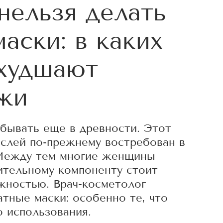
нельзя делать
аски: в каких
ухудшают
жи
обывать еще в древности. Этот
слей по-прежнему востребован в
 Между тем многие женщины
ительному компоненту стоит
жностью. Врач-косметолог
атные маски: особенно те, что
 использования.