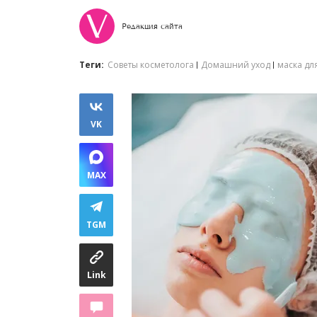
Редакция сайта
Теги:
Советы косметолога
Домашний уход
маска дл
VK
MAX
TGM
Link