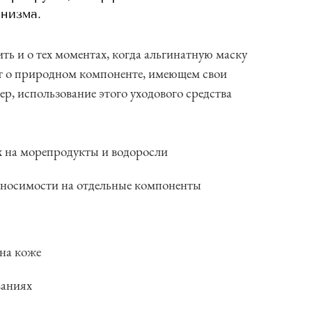
низма.
ь и о тех моментах, когда альгинатную маску
дет о природном компоненте, имеющем свои
р, использование этого уходового средства
х на морепродукты и водоросли
еносимости на отдельные компоненты
на коже
ваниях