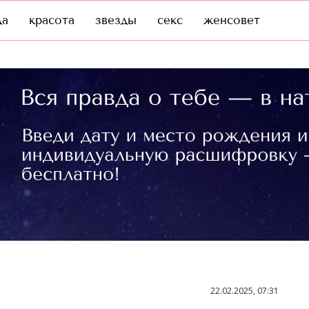
да
красота
звезды
секс
женсовет
22.02.2025, 07:31