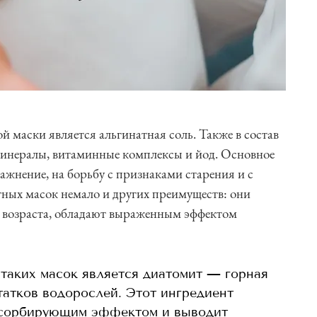
 маски является альгинатная соль. Также в состав
минералы, витаминные комплексы и йод. Основное
ажнение, на борьбу с признаками старения и с
тных масок немало и других преимуществ: они
и возраста, обладают выраженным эффектом
таких масок является диатомит — горная
татков водорослей. Этот ингредиент
дсорбирующим эффектом и выводит