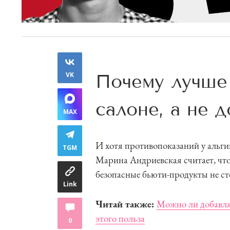
VK
Почему лучше 
салоне, а не 
MAX
И хотя противопоказаний у альги
TGM
Марина Андриевская считает, что
безопасные бьюти-продукты не ст
Link
Читай также:
Можно ли добавлят
этого польза
0