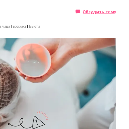
Обсудить тему
я лица
возраст
Бьюти