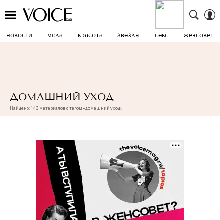
новости
мода
красота
звезды
секс
женсовет
ДОМАШНИЙ УХОД
Найдено: 143 материалов с тегом «домашний уход»