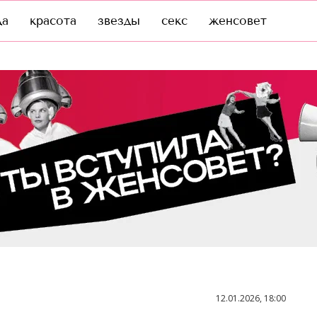
да
красота
звезды
секс
женсовет
12.01.2026, 18:00