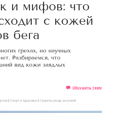
к и мифов: что
сходит с кожей
ов бега
ногих грехах, но научных
нет. Разбираемся, что
шний вид кожи заядлых
Обсудить тему
ортом
Спорт и здоровье
Секреты ухода за кожей