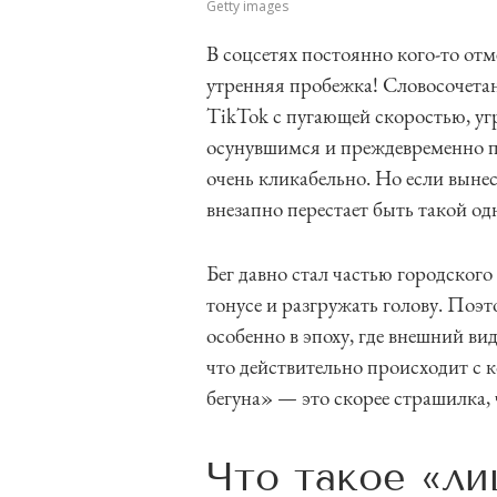
Getty images
В соцсетях постоянно кого-то отм
утренняя пробежка! Словосочетани
TikTok с пугающей скоростью, уг
осунувшимся и преждевременно п
очень кликабельно. Но если выне
внезапно перестает быть такой од
Бег давно стал частью городског
тонусе и разгружать голову. Поэ
особенно в эпоху, где внешний ви
что действительно происходит с к
бегуна» — это скорее страшилка, 
Что такое «ли