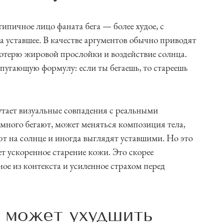
ипичное лицо фаната бега — более худое, с
 уставшее. В качестве аргументов обычно приводят
отерю жировой прослойки и воздействие солнца.
 пугающую формулу: если ты бегаешь, то стареешь
утает визуальные совпадения с реальными
 много бегают, может меняться композиция тела,
ют на солнце и иногда выглядят уставшими. Но это
ает ускоренное старение кожи. Это скорее
ое из контекста и усиленное страхом перед
е может ухудшить