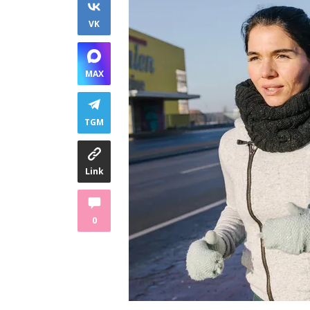
VK
MAX
TGM
Link
0