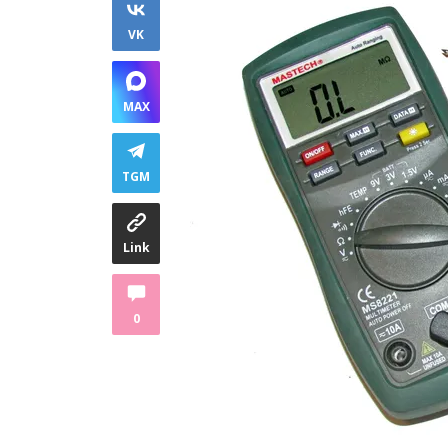
VK
MAX
TGM
Link
0