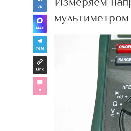
Измеряем нап
VK
мультиметром
MAX
TGM
Link
0