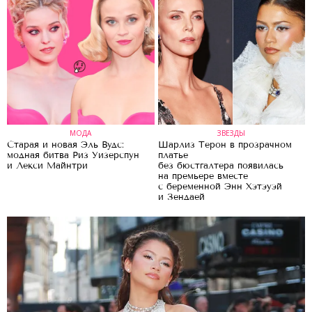
МОДА
ЗВЕЗДЫ
Старая и новая Эль Вудс:
Шарлиз Терон в прозрачном
модная битва Риз Уизерспун
платье
и Лекси Майнтри
без бюстгалтера появилась
на премьере вместе
с беременной Энн Хэтэуэй
и Зендаей