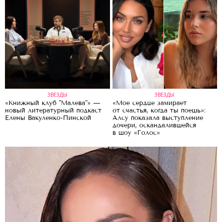
ЗВЕЗДЫ
ЗВЕЗДЫ
«Книжный клуб "Малева"» —
«Мое сердце замирает
новый литературный подкаст
от счастья, когда ты поешь»:
Елены Вакуленко-Пинской
Алсу показала выступление
дочери, оскандалившейся
в шоу «Голос»