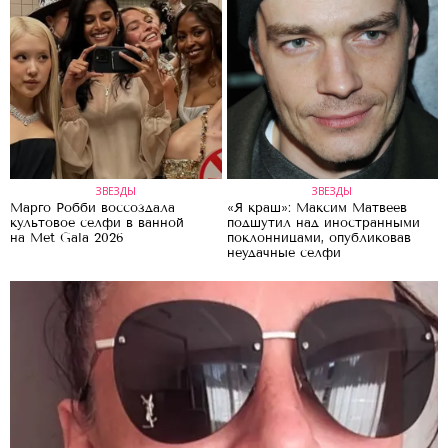
ЗВЕЗДЫ
ЗВЕЗДЫ
Марго Робби воссоздала
«Я краш»: Максим Матвеев
культовое селфи в ванной
подшутил над иностранными
на Met Gala 2026
поклонницами, опубликовав
неудачные селфи