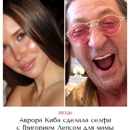
ЗВЕЗДЫ
Аврора Киба сделала селфи
с Григорием Лепсом для мамы