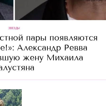
ЗВЕЗДЫ
астной пары появляются
е!»: Александр Ревва
вшую жену Михаила
алустяна