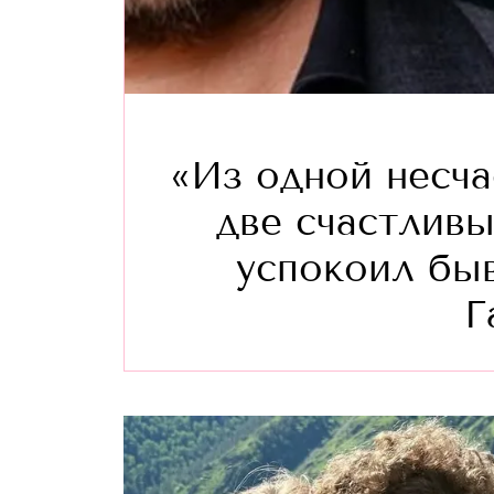
«Из одной несч
две счастливы
успокоил бы
Г