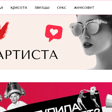
да
красота
звезды
секс
женсовет
АРТИСТА