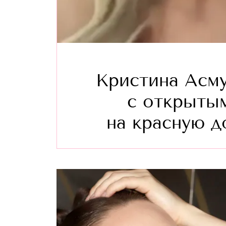
Кристина Асму
с открыты
на красную 