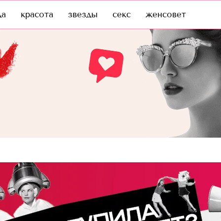
да
красота
звезды
секс
женсовет