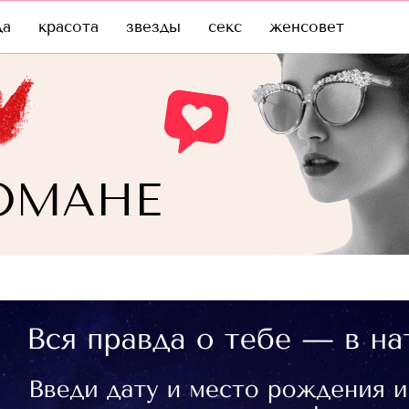
да
красота
звезды
секс
женсовет
ОМАНЕ