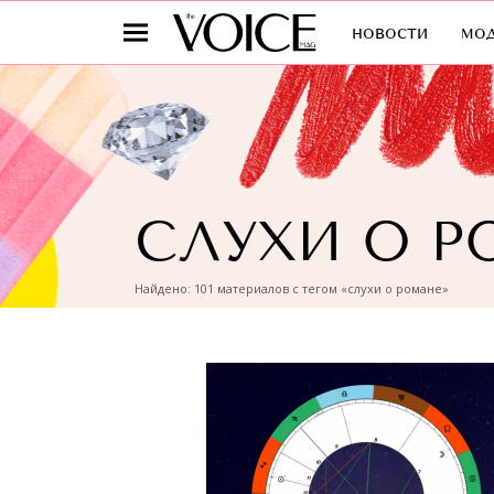
новости
мо
СЛУХИ О Р
Найдено: 101 материалов с тегом «слухи о романе»