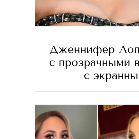
Дженнифер Лопе
с прозрачными 
с экранн