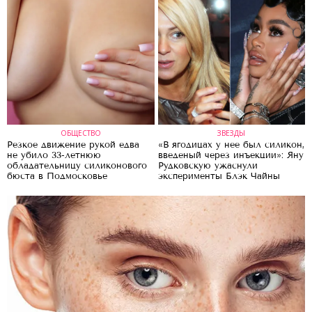
ОБЩЕСТВО
ЗВЕЗДЫ
Резкое движение рукой едва
«В ягодицах у нее был силикон,
не убило 33-летнюю
введеный через инъекции»: Яну
обладательницу силиконового
Рудковскую ужаснули
бюста в Подмосковье
эксперименты Блэк Чайны