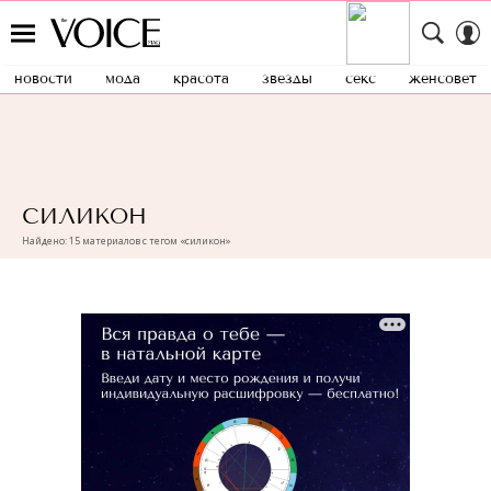
новости
мода
красота
звезды
секс
женсовет
СИЛИКОН
Найдено: 15 материалов с тегом «силикон»