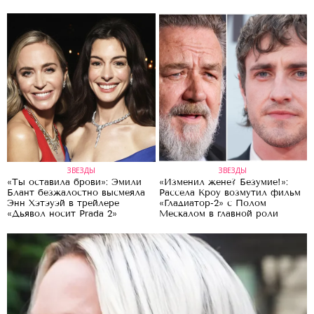
ЗВЕЗДЫ
ЗВЕЗДЫ
«Ты оставила брови»: Эмили
«Изменил жене? Безумие!»:
Блант безжалостно высмеяла
Рассела Кроу возмутил фильм
Энн Хэтэуэй в трейлере
«Гладиатор-2» с Полом
«Дьявол носит Prada 2»
Мескалом в главной роли