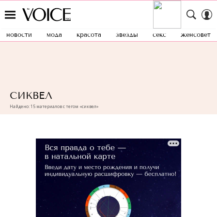
новости
мода
красота
звезды
секс
женсовет
СИКВЕЛ
Найдено: 15 материалов с тегом «сиквел»