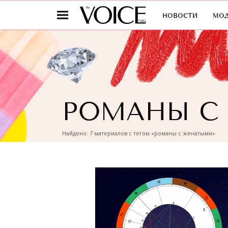
новости
мо
РОМАНЫ С
Найдено: 7 материалов с тегом «романы с женатыми»