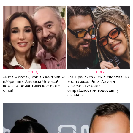
ЗВЕЗДЫ
ЗВЕЗДЫ
«Моя любовь, как я счастлив!»:
«Мы расписались в спортивных
избранник Анфисы Чеховой
костюмах»: Рита Дакота
показал романтическое фото
и Федор Белогай
с ней
отпраздновали годовщину
свадьбы