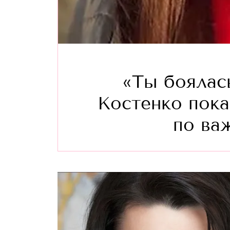
«Ты боялас
Костенко пока
по ва