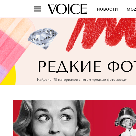
новости
мо
РЕДКИЕ ФО
Найдено: 78 материалов с тегом «редкие фото звезд»