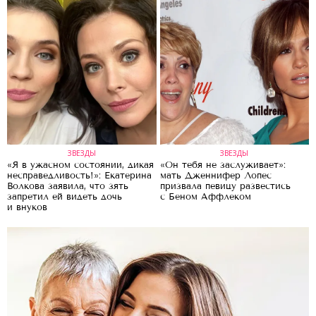
ЗВЕЗДЫ
ЗВЕЗДЫ
«Я в ужасном состоянии, дикая
«Он тебя не заслуживает»:
несправедливость!»: Екатерина
мать Дженнифер Лопес
Волкова заявила, что зять
призвала певицу развестись
запретил ей видеть дочь
с Беном Аффлеком
и внуков