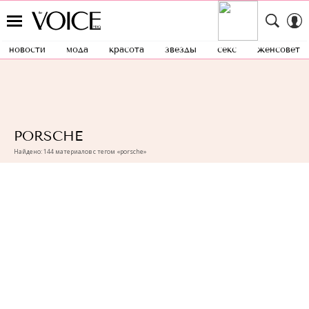
новости
мода
красота
звезды
секс
женсовет
PORSCHE
Найдено: 144 материалов с тегом «porsche»