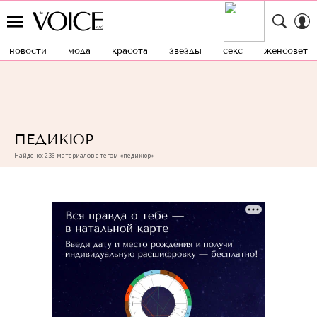
новости
мода
красота
звезды
секс
женсовет
ПЕДИКЮР
Найдено: 236 материалов с тегом «педикюр»