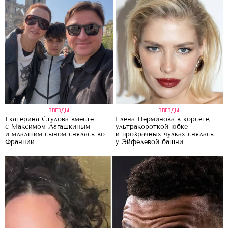
ЗВЕЗДЫ
ЗВЕЗДЫ
Екатерина Стулова вместе
Елена Перминова в корсете,
с Максимом Лагашкиным
ультракороткой юбке
и младшим сыном снялась во
и прозрачных чулках снялась
Франции
у Эйфелевой башни