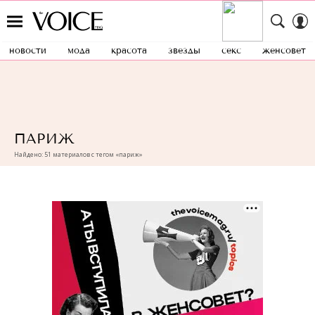
новости
мода
красота
звезды
секс
женсовет
ПАРИЖ
Найдено: 51 материалов с тегом «париж»