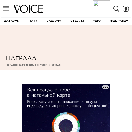
новости
мода
красота
звезды
секс
женсовет
НАГРАДА
Найдено: 28 материалов с тегом «награда»