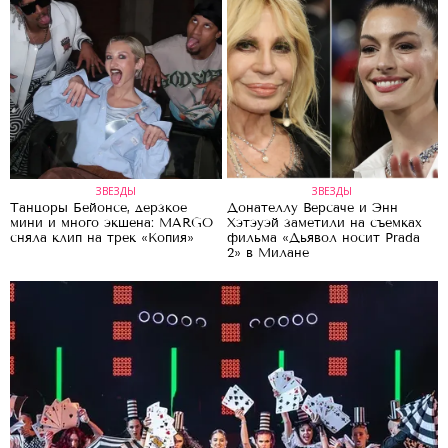
ЗВЕЗДЫ
ЗВЕЗДЫ
Танцоры Бейонсе, дерзкое
Донателлу Версаче и Энн
мини и много экшена: MARGO
Хэтэуэй заметили на съемках
сняла клип на трек «Копия»
фильма «Дьявол носит Prada
2» в Милане