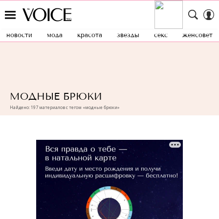
новости
мода
красота
звезды
секс
женсовет
МОДНЫЕ БРЮКИ
Найдено: 197 материалов с тегом «модные брюки»