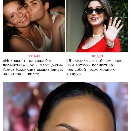
ЗВЕЗДЫ
ЗВЕЗДЫ
«Неловкость на свадьбе»:
«Я сделала это»: беременная
победитель шоу «Голос. Дети»
Энн Хэтэуэй подшутила
Алиса Кожикина вышла замуж
над собой после модного
за актера — видео
конфуза