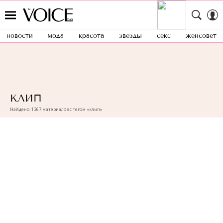
новости
мода
красота
звезды
секс
женсовет
КЛИП
Найдено: 1367 материалов с тегом «клип»