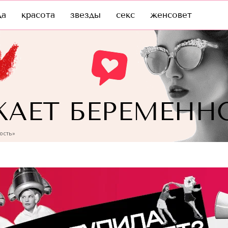
да
красота
звезды
секс
женсовет
КАЕТ БЕРЕМЕНН
ость»