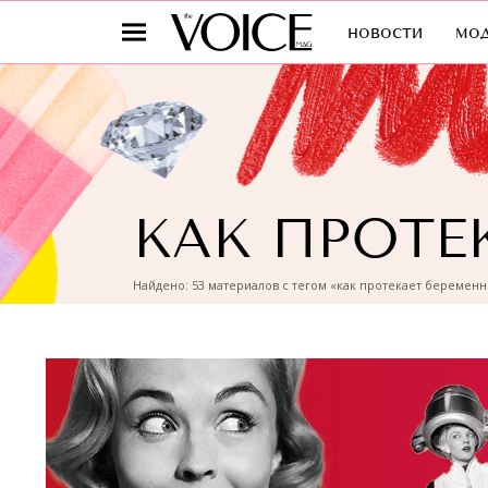
новости
мо
КАК ПРОТЕ
Найдено: 53 материалов с тегом «как протекает беременн