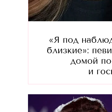
«Я под наблю
близкие»: пев
домой по
и го