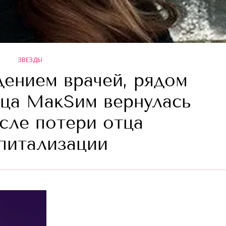
ЗВЕЗДЫ
дением врачей, рядом
ица МакSим вернулась
сле потери отца
спитализации