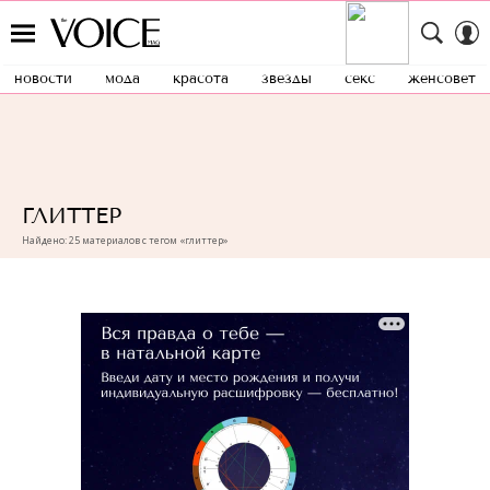
новости
мода
красота
звезды
секс
женсовет
ГЛИТТЕР
Найдено: 25 материалов с тегом «глиттер»