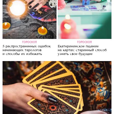
ГОРОСКОП
ГОРОСКОП
5 распространенных ошибок
Екатерининское гадание
начинающих тарологов
на картах: старинный способ
и способы их избежать
узнать свое будущее