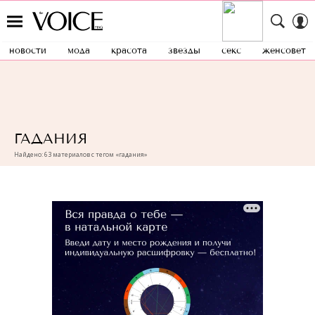
новости
мода
красота
звезды
секс
женсовет
ГАДАНИЯ
Найдено: 63 материалов с тегом «гадания»