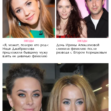
ЗВЕЗДЫ
ЗВЕЗДЫ
«Я, может, позорю его род»:
Дочь Ирины Апексимовой
Надя Джабраилова
сменила фамилию после
предложила бывшему мужу
развода с Егором Корешковым
взять ее девичью фамилию