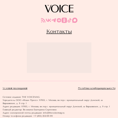
Контакты
Условия размещения
Политика конфиденциальности
Сетевое издание THE VOICEMAG
Учредитель ООО «Фэшн Пресс»: 117105, г. Москва, вн.тер.г. муниципальный округ Донской, ш
Варшавское, д. 9 стр. 1
Адрес редакции: 117105, г. Москва, вн.тер.г. муниципальный округ Донской, ш Варшавское, д. 9 стр. 1
Главный редактор: Великина Екатерина Сергеевна
Адрес электронной почты редакции: info@thevoicemag.ru
Номер телефона редакции: +7 (495) 252-09-99