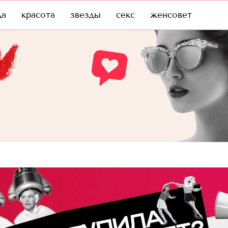
да
красота
звезды
секс
женсовет