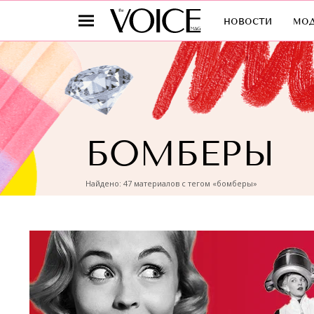
новости
мо
БОМБЕРЫ
Найдено: 47 материалов с тегом «бомберы»