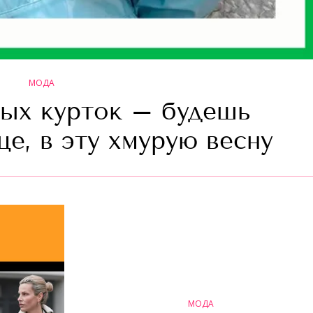
МОДА
ых курток – будешь
це, в эту хмурую весну
МОДА