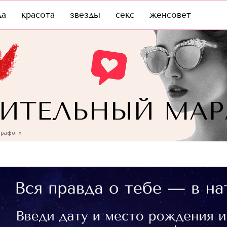
да
красота
звезды
секс
женсовет
РИТЕЛЬНЫЙ МА
арафон»