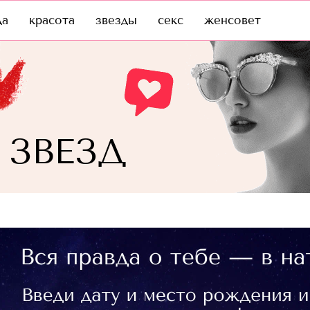
да
красота
звезды
секс
женсовет
 ЗВЕЗД