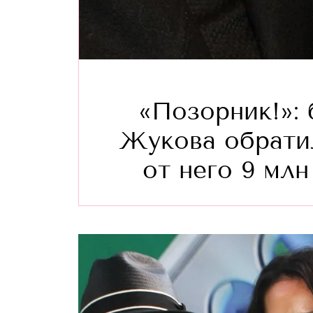
«Позорник!»:
Жукова обратил
от него 9 мл