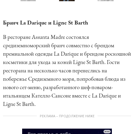
I
f
t
5
e
Бранч La Darique и Ligne St Barth
m
В ресторане Assunta Madre состоялся
1
средиземноморский бранч совместно с брендом
o
премиальной одежды La Darique и брендом роскошной
f
косметики для ухода за кожей Ligne St Barth. Гости
5
ресторана на несколько часов перенеслись на
побережье Средиземного моря, попробовав блюда из
нового сет-меню, разработанного шеф-поваром-
итальянцем Кателло Сансоне вместе с La Darique и
Ligne St Barth.
РЕКЛАМА – ПРОДОЛЖЕНИЕ НИЖЕ