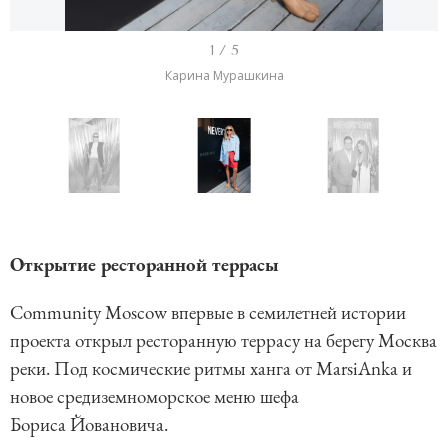
I
1 / 5
t
Карина Мурашкина
e
m
1
o
I
f
t
5
e
Открытие ресторанной террасы
m
Community Moscow впервые в семилетней истории
1
проекта открыл ресторанную террасу на берегу Москва
o
реки. Под космические ритмы ханга от MarsiАnka и
f
новое средиземноморское меню шефа
5
Бориса Йовановича.