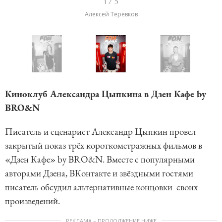
1 / 5
t
Алексей Теревков
e
m
1
o
I
f
t
Киноклуб Александра Цыпкина в Дзен Кафе by
5
e
BRO&N
m
Писатель и сценарист Александр Цыпкин провел
1
закрытый показ трёх короткометражных фильмов в
o
«Дзен Кафе» by BRO&N. Вместе с популярными
f
авторами Дзена, ВКонтакте и звёздными гостями
5
писатель обсудил альтернативные концовки своих
произведений.
РЕКЛАМА – ПРОДОЛЖЕНИЕ НИЖЕ