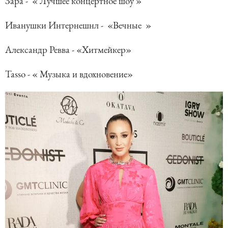
Зара - « Лучшее концертное шоу »
Иванушки Интернешнл - «Вечные »
Александр Ревва - «Хитмейкер»
Таssо - « Музыка и вдохновение»