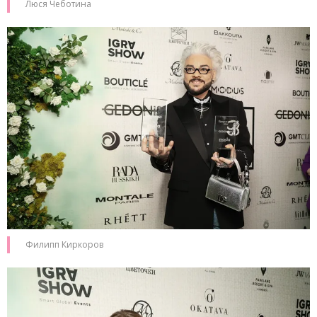
Люся Чеботина
Филипп Киркоров