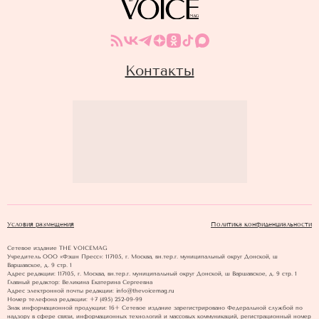
Контакты
Условия размещения
Политика конфиденциальности
Сетевое издание THE VOICEMAG
Учредитель ООО «Фэшн Пресс»: 117105, г. Москва, вн.тер.г. муниципальный округ Донской, ш
Варшавское, д. 9 стр. 1
Адрес редакции: 117105, г. Москва, вн.тер.г. муниципальный округ Донской, ш Варшавское, д. 9 стр. 1
Главный редактор: Великина Екатерина Сергеевна
Адрес электронной почты редакции: info@thevoicemag.ru
Номер телефона редакции: +7 (495) 252-09-99
Знак информационной продукции: 16+ Cетевое издание зарегистрировано Федеральной службой по
надзору в сфере связи, информационных технологий и массовых коммуникаций, регистрационный номер