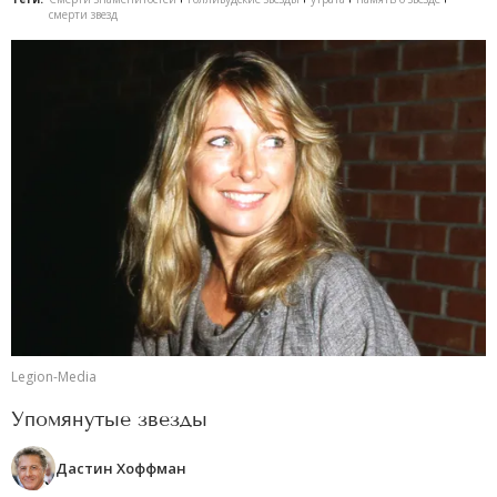
смерти звезд
Legion-Media
Упомянутые звезды
Дастин Хоффман