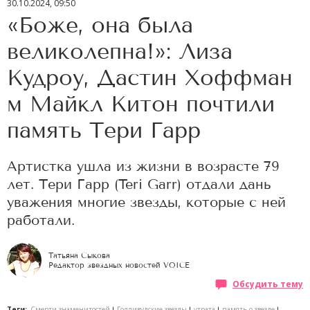
30.10.2024, 09:50
«Боже, она была
великолепна!»: Лиза
Кудроу, Дастин Хоффман
м Майкл Китон почтили
память Тери Гарр
Артистка ушла из жизни в возрасте 79
лет. Тери Гарр (Teri Garr) отдали дань
уважения многие звезды, которые с ней
работали.
Татьяна Сыкова
Редактор звездных новостей VOICE
Обсудить тему
Теги:
Смерти знаменитостей
Голливудские звезды
утрата
память о звезде