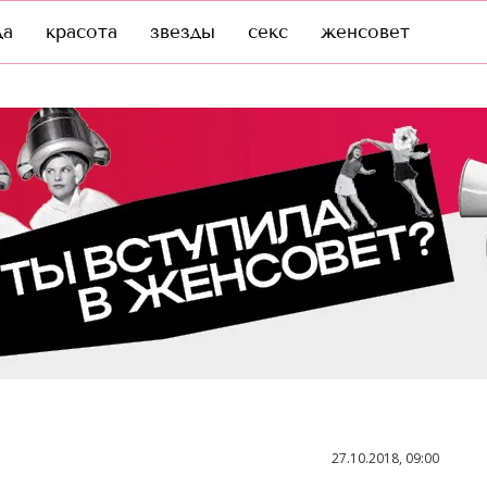
да
красота
звезды
секс
женсовет
27.10.2018, 09:00