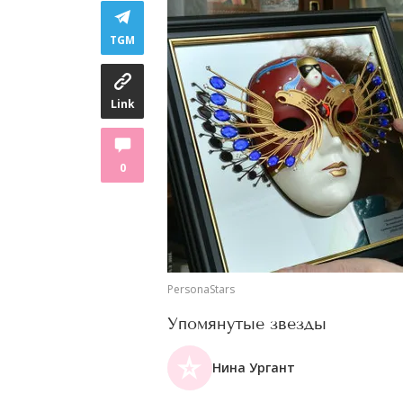
TGM
Link
0
PersonaStars
Упомянутые звезды
Нина Ургант