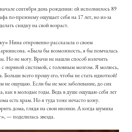
начале сентября день рождения: ей исполнилось 89
афа по-прежнему ощущает себя на 17 лет, но из-за
делать скидку на свой возраст.
ку» Нина откровенно рассказала о своем
Паркинсона. «Была бы возможность, я бы помчалась
вы. Но не могу. Врачи не нашли способ излечить
 с нервной системой, с головным мозгом. Я молюсь,
. Больше всего прошу его, чтобы не стать идиоткой!
ем не ощущаю. Если бы не мое заболевание, до сих
а, как в молодые годы. Ведь в душе ощущаю себя лет
дома есть храм. Но я туда тоже нечасто хожу.
рить дома, глядя на свои иконки. А когда шумиха
т», — поделилась звезда.