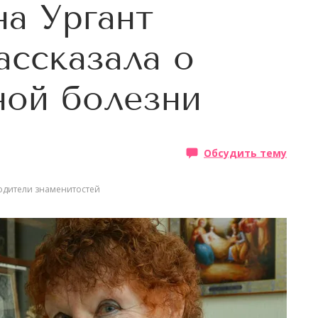
на Ургант
ассказала о
ной болезни
Обсудить тему
одители знаменитостей