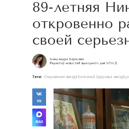
89-летняя Ни
откровенно р
своей серьез
Александра Карасева
Редактор новостей выходного дня VOICE
Теги:
Откровения звезд
Болезни
Здоровье звезд
р
VK
MAX