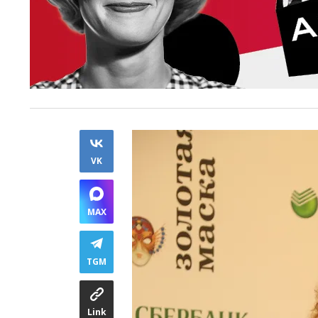
VK
MAX
TGM
Link