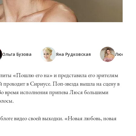
Ольга Бузова
Яна Рудковская
Люся Че
олиты «Пошлю его на» и представила его зрителям
 проходит в Сириусе. Поп-звезда вышла на сцену в
Во время исполнения припева Люся большими
олосы.
блоге видео своей выходки. «Новая любовь, новая