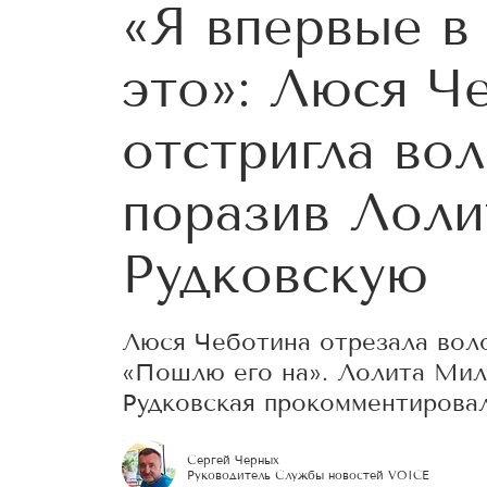
«Я впервые в
это»: Люся Ч
отстригла вол
поразив Лоли
Рудковскую
Люся Чеботина отрезала вол
«Пошлю его на». Лолита Миля
Рудковская прокомментировал
Сергей Черных
Руководитель Службы новостей VOICE