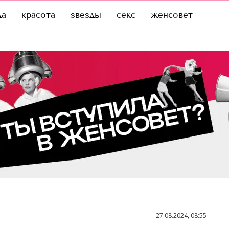
да
красота
звезды
секс
женсовет
27.08.2024, 08:55