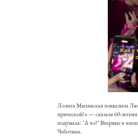
НА
Лолита Милявская похвалила Люс
прической!» — сказала 60-летняя 
подумала: "А чо?" Впервые в жизн
Чеботина.