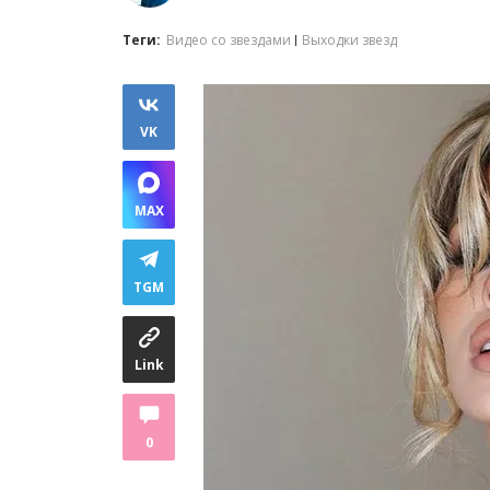
Теги:
Видео со звездами
Выходки звезд
VK
MAX
TGM
Link
0