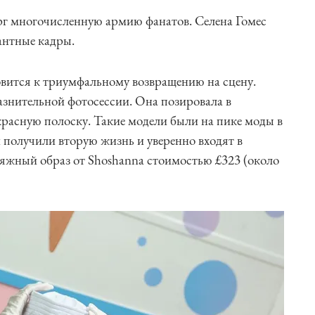
орг многочисленную армию фанатов. Селена Гомес
антные кадры.
товится к триумфальному возвращению на сцену.
знительной фотосессии. Она позировала в
-красную полоску. Такие модели были на пике моды в
и получили вторую жизнь и уверенно входят в
яжный образ от Shoshanna стоимостью £323 (около