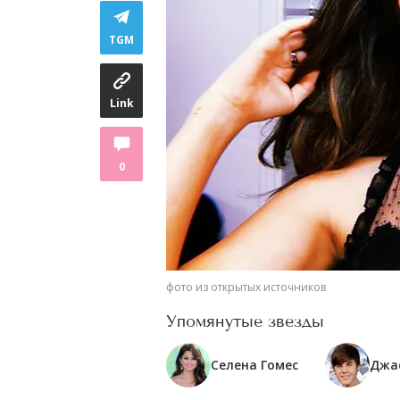
TGM
Link
0
фото из открытых источников
Упомянутые звезды
Селена Гомес
Джа