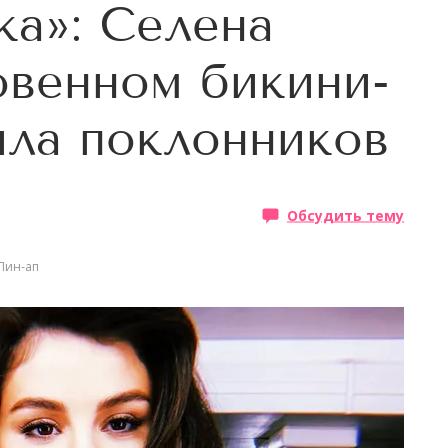
ка»: Селена
овенном бикини-
ила поклонников
Обсудить тему
Пин-ап