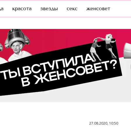
да
красота
звезды
секс
женсовет
27.08.2020, 10:50