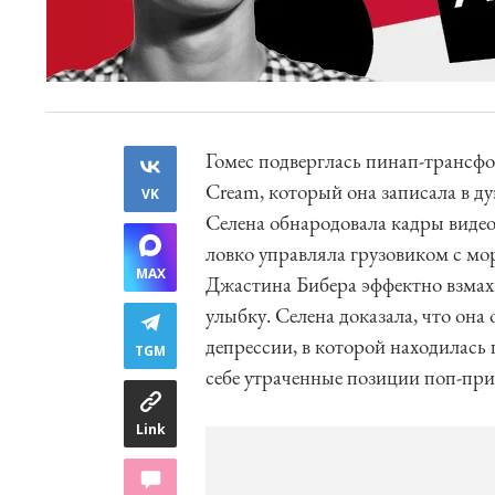
Гомес подверглась пинап-трансфо
Cream, который она записала в д
VK
Селена обнародовала кадры видео
ловко управляла грузовиком с м
MAX
Джастина Бибера эффектно взмах
улыбку. Селена доказала, что она
депрессии, в которой находилась 
TGM
себе утраченные позиции поп-при
Link