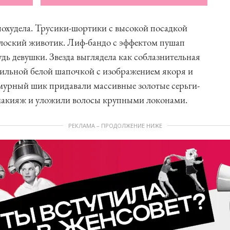
 похудела. Трусики-шортики с высокой посадкой
плоский животик. Лиф-бандо с эффектом пушап
ь девушки. Звезда выглядела как соблазнительная
тильной белой шапочкой с изображением якоря и
амурный шик придавали массивные золотые серьги-
 макияж и уложили волосы крупными локонами.
РЕКЛАМА – ПРОДОЛЖЕНИЕ НИЖЕ