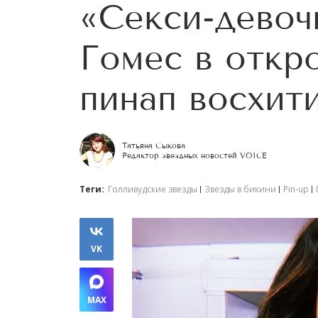
«Секси-девоч
Гомес в откр
пинап восхит
Татьяна Сыкова
Редактор звездных новостей VOICE
Теги:
Голливудские звезды
Звезды в бикини
Pin-up
VK
MAX