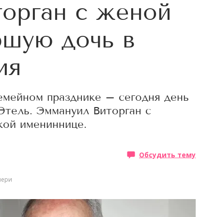
орган с женой
ршую дочь в
ия
емейном празднике – сегодня день
Этель. Эммануил Виторган с
кой имениннице.
Обсудить тему
чери