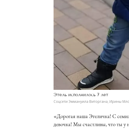
Этель исполнилось 7 лет
Соцсети Эммануила Виторгана, Ирины Мл
«Дорогая наша Этеличка! С семил
девочка! Мы счастливы, что ты у н