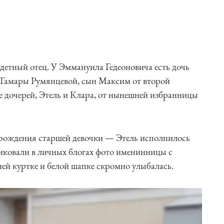
етный отец. У Эммануила Гедеоновича есть дочь
 Тамары Румянцевой, сын Максим от второй
ое дочерей, Этель и Клара, от нынешней избранницы
 рождения старшей девочки — Этель исполнилось
ликовали в личных блогах фото именинницы с
ей куртке и белой шапке скромно улыбалась.