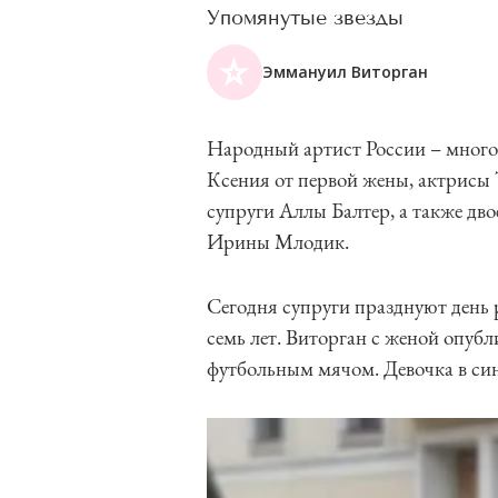
Упомянутые звезды
Эммануил Виторган
Народный артист России – многод
Ксения от первой жены, актрисы
супруги Аллы Балтер, а также дв
Ирины Млодик.
Сегодня супруги празднуют день
семь лет. Виторган с женой опуб
футбольным мячом. Девочка в син