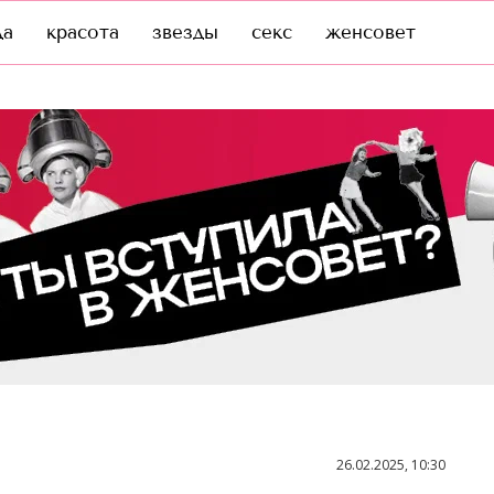
да
красота
звезды
секс
женсовет
26.02.2025, 10:30