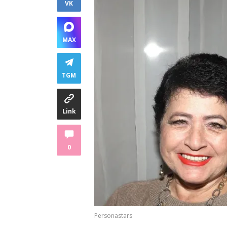
VK
MAX
TGM
Link
0
Personastars