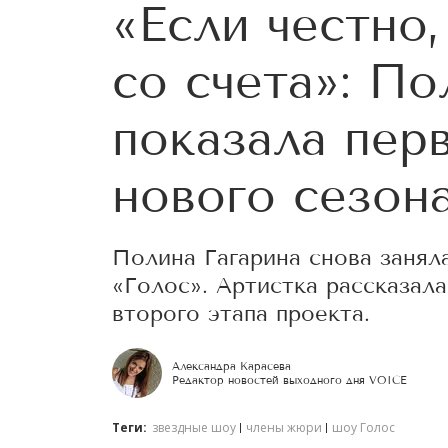
«Если честно,
со счета»: По
показала пер
нового сезон
Полина Гагарина снова занял
«Голос». Артистка рассказала
второго этапа проекта.
Александра Карасева
Редактор новостей выходного дня VOICE
Теги:
звездные шоу
члены жюри
шоу Голос