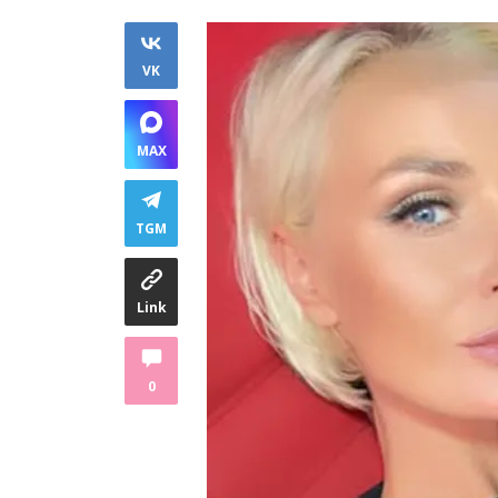
VK
MAX
TGM
Link
0