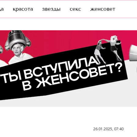
да
красота
звезды
секс
женсовет
26.01.2025, 07:40