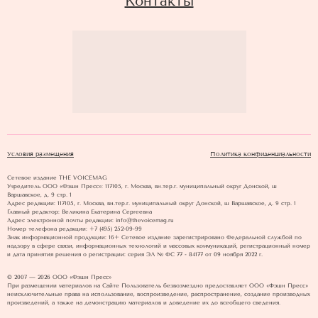
Контакты
Условия размещения
Политика конфиденциальности
Сетевое издание THE VOICEMAG
Учредитель ООО «Фэшн Пресс»: 117105, г. Москва, вн.тер.г. муниципальный округ Донской, ш
Варшавское, д. 9 стр. 1
Адрес редакции: 117105, г. Москва, вн.тер.г. муниципальный округ Донской, ш Варшавское, д. 9 стр. 1
Главный редактор: Великина Екатерина Сергеевна
Адрес электронной почты редакции: info@thevoicemag.ru
Номер телефона редакции: +7 (495) 252-09-99
Знак информационной продукции: 16+ Cетевое издание зарегистрировано Федеральной службой по
надзору в сфере связи, информационных технологий и массовых коммуникаций, регистрационный номер
и дата принятия решения о регистрации: серия ЭЛ № ФС 77 - 84177 от 09 ноября 2022 г.
© 2007 — 2026 ООО «Фэшн Пресс»
При размещении материалов на Сайте Пользователь безвозмездно предоставляет ООО «Фэшн Пресс»
неисключительные права на использование, воспроизведение, распространение, создание производных
произведений, а также на демонстрацию материалов и доведение их до всеобщего сведения.