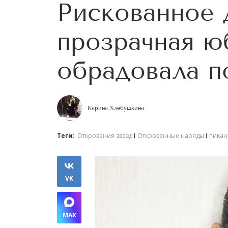
Рискованное 
прозрачная ю
обрадовала п
Карина Хлебушкина
Теги:
Откровения звезд
Откровенные наряды
пикан
VK
MAX