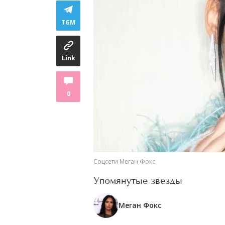
TGM
Link
0
Соцсети Меган Фокс
Упомянутые звезды
Меган Фокс