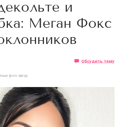
декольте и
бка: Меган Фокс
оклонников
Обсудить тему
тные фото звезд