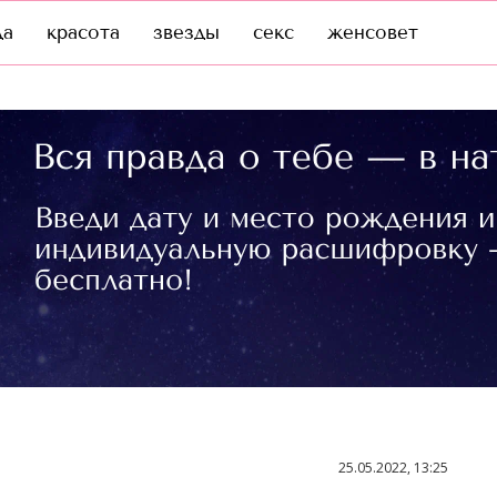
да
красота
звезды
секс
женсовет
25.05.2022, 13:25