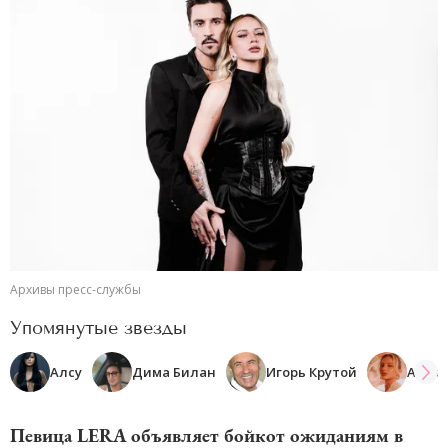
Архивы пресс-службы
Упомянутые звезды
Алсу
Дима Билан
Игорь Крутой
Anna A
Певица LERA объявляет бойкот ожиданиям в