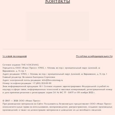
Контакты
Условия размещения
Политика конфиденциальности
Сетевое издание THE VOICEMAG
Учредитель ООО «Фэшн Пресс»: 117105, г. Москва, вн.тер.г. муниципальный округ Донской, ш
Варшавское, д. 9 стр. 1
Адрес редакции: 117105, г. Москва, вн.тер.г. муниципальный округ Донской, ш Варшавское, д. 9 стр. 1
Главный редактор: Великина Екатерина Сергеевна
Адрес электронной почты редакции: info@thevoicemag.ru
Номер телефона редакции: +7 (495) 252-09-99
Знак информационной продукции: 16+ Cетевое издание зарегистрировано Федеральной службой по
надзору в сфере связи, информационных технологий и массовых коммуникаций, регистрационный номер
и дата принятия решения о регистрации: серия ЭЛ № ФС 77 - 84177 от 09 ноября 2022 г.
© 2007 — 2026 ООО «Фэшн Пресс»
При размещении материалов на Сайте Пользователь безвозмездно предоставляет ООО «Фэшн Пресс»
неисключительные права на использование, воспроизведение, распространение, создание производных
произведений, а также на демонстрацию материалов и доведение их до всеобщего сведения.