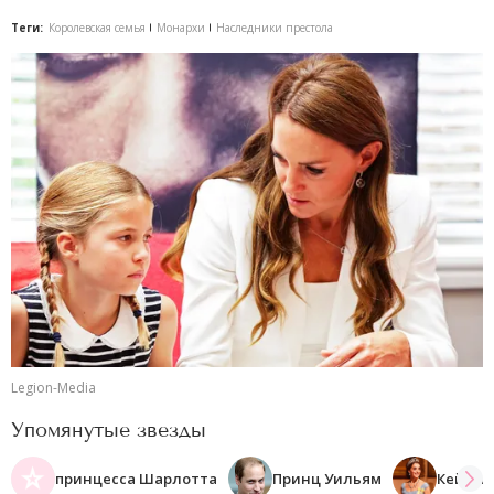
Теги:
Королевская семья
Монархи
Наследники престола
Legion-Media
Упомянутые звезды
принцесса Шарлотта
Принц Уильям
Кейт М